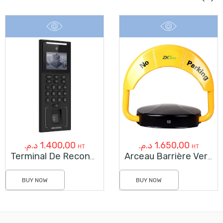
د.م.
1.400,00
د.م.
1.650,00
HT
HT
Terminal De Reconnaissance Faciale HIKVISION DS-K1T321MFWX
Arceau Barrière Verrou De Place De Stationnement
BUY NOW
BUY NOW