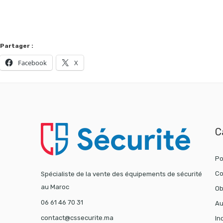
Partager :
Facebook
X
C
Po
Co
Spécialiste de la vente des équipements de sécurité
au Maroc
Ob
06 61 46 70 31
Au
contact@cssecurite.ma
In