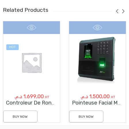
Related Products
HOT
د.م.
1.699,00
د.م.
1.500,00
HT
HT
Controleur De Ronde JWM 5000V5
Pointeuse Facial MB10
BUY NOW
BUY NOW