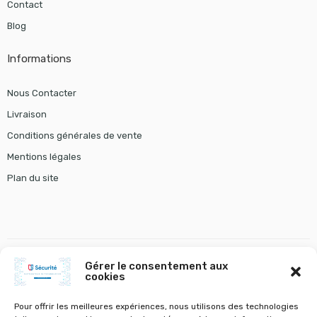
Contact
Blog
Informations
Nous Contacter
Livraison
Conditions générales de vente
Mentions légales
Plan du site
Gérer le consentement aux
cookies
gestion chauffage
tourniquet gunnebo
VOLETS A BATTANTS ET STORES
VOLETS ROULANTS
Pour offrir les meilleures expériences, nous utilisons des technologies