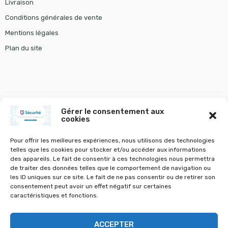
Livraison
Conditions générales de vente
Mentions légales
Plan du site
Gérer le consentement aux
cookies
gestion chauffage
tourniquet gunnebo
VOLETS A BATTANTS ET STORES
VOLETS ROULANTS
Pour offrir les meilleures expériences, nous utilisons des technologies
telles que les cookies pour stocker et/ou accéder aux informations
des appareils. Le fait de consentir à ces technologies nous permettra
de traiter des données telles que le comportement de navigation ou
les ID uniques sur ce site. Le fait de ne pas consentir ou de retirer son
consentement peut avoir un effet négatif sur certaines
©
CS Sécurité
- Tous droits réservés
caractéristiques et fonctions.
Découvrez notre vaste sélection de matériel électronique et de sécurité
ACCEPTER
pour protéger votre foyer ou votre entreprise. Achetez des caméras de