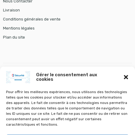
Nous Contacter
Livraison
Conditions générales de vente
Mentions légales
Plan du site
Gérer le consentement aux
cookies
gestion chauffage
tourniquet gunnebo
VOLETS A BATTANTS ET STORES
VOLETS ROULANTS
Pour offrir les meilleures expériences, nous utilisons des technologies
telles que les cookies pour stocker et/ou accéder aux informations
des appareils. Le fait de consentir à ces technologies nous permettra
de traiter des données telles que le comportement de navigation ou
les ID uniques sur ce site. Le fait de ne pas consentir ou de retirer son
consentement peut avoir un effet négatif sur certaines
©
CS Sécurité
- Tous droits réservés
caractéristiques et fonctions.