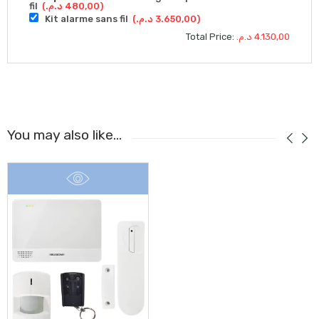
fil
(
د.م.
480,00
)
Kit alarme sans fil
(
د.م.
3.650,00
)
Total Price:
د.م.
4.130,00
You may also like…