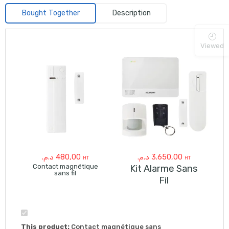
Bought Together
Description
Viewed
د.م.
480,00
د.م.
3.650,00
HT
HT
Contact magnétique
Kit Alarme Sans
sans fil
Fil
This product:
Contact magnétique sans