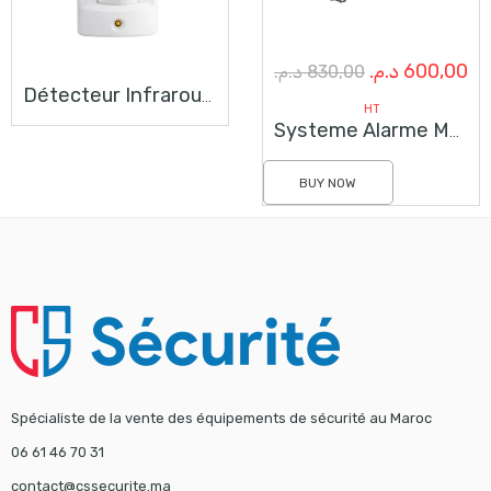
Le
Le
د.م.
600,00
د.م.
830,00
Détecteur Infrarouge D’extérieur Avec Caméra Caché
prix
pr
HT
Systeme Alarme Maroc Pour La Centrale MP500
initial
ac
était :
est
BUY NOW
830,00 د.م..
Spécialiste de la vente des équipements de sécurité au Maroc
06 61 46 70 31
contact@cssecurite.ma