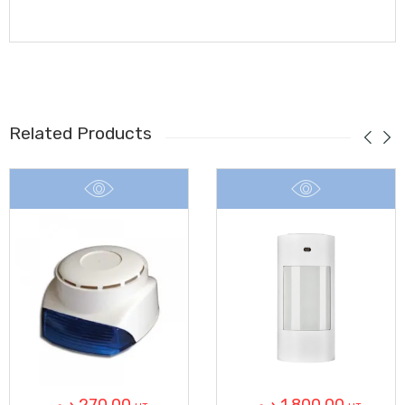
Related Products
د.م.
270,00
د.م.
1.800,00