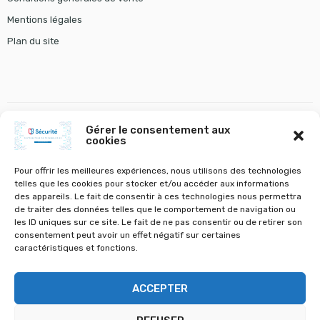
Mentions légales
Plan du site
Gérer le consentement aux
cookies
gestion chauffage
tourniquet gunnebo
VOLETS A BATTANTS ET STORES
VOLETS ROULANTS
Pour offrir les meilleures expériences, nous utilisons des technologies
telles que les cookies pour stocker et/ou accéder aux informations
des appareils. Le fait de consentir à ces technologies nous permettra
de traiter des données telles que le comportement de navigation ou
les ID uniques sur ce site. Le fait de ne pas consentir ou de retirer son
consentement peut avoir un effet négatif sur certaines
©
CS Sécurité
- Tous droits réservés
caractéristiques et fonctions.
Découvrez notre vaste sélection de matériel électronique et de sécurité
ACCEPTER
pour protéger votre foyer ou votre entreprise. Achetez des caméras de
surveillance, des systèmes d'alarme, des accessoires électroniques et