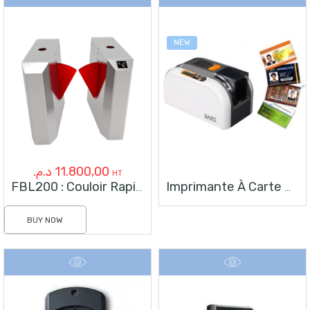
NEW
د.م.
11.800,00
HT
FBL200 : Couloir Rapide De Contrôle D’Accès
Imprimante À Carte HITI CS-200E
BUY NOW