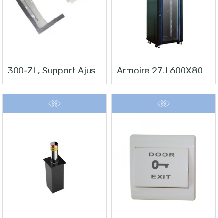
300-ZL, Support Ajustable De Fixation En Z/L Pour Ventouse Magnétique 300~400Kg
Armoire 27U 600X800 Mm SMARTLINK