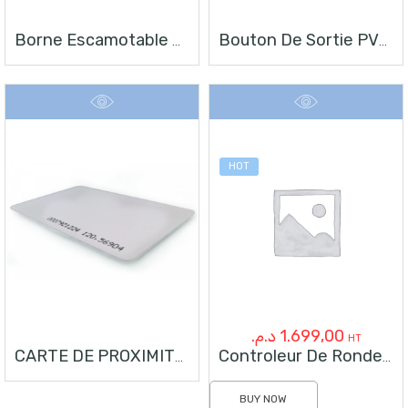
Borne Escamotable Anti-Bélier Automatique BOL1219-A
Bouton De Sortie PVC EX802
HOT
د.م.
1.699,00
HT
CARTE DE PROXIMITE RFID 125KHZ
Controleur De Ronde JWM 5000V5
BUY NOW