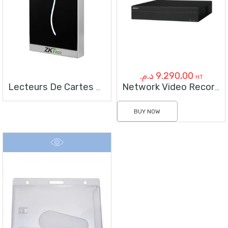
د.م.
9.290,00
HT
Lecteurs De Cartes ProID10WE
Network Video Recorder 64Ch 4K 8HDDs
BUY NOW