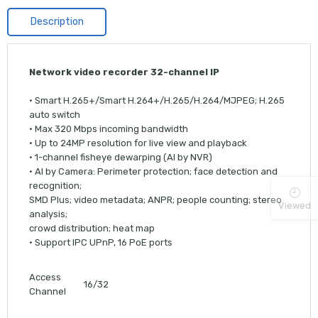
Description
Network video recorder 32-channel IP
· Smart H.265+/Smart H.264+/H.265/H.264/MJPEG; H.265
auto switch
· Max 320 Mbps incoming bandwidth
· Up to 24MP resolution for live view and playback
· 1-channel fisheye dewarping (AI by NVR)
· AI by Camera: Perimeter protection; face detection and
recognition;
SMD Plus; video metadata; ANPR; people counting; stereo
Viewed
analysis;
crowd distribution; heat map
· Support IPC UPnP, 16 PoE ports
Access
16/32
Channel