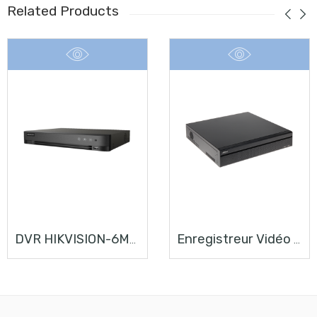
Related Products
DVR HIKVISION-6MP- IDS-7200HQHI-M1/S SERIES TURBO ACUSENSE
Enregistreur Vidéo Réseau 32 Canaux Ultra 4K Prix Maroc