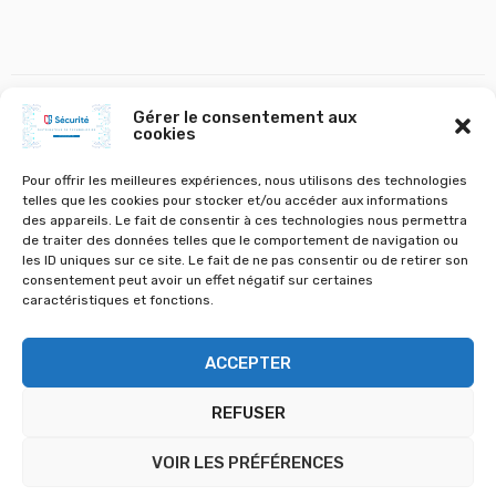
Gérer le consentement aux
cookies
gestion chauffage
tourniquet gunnebo
VOLETS A BATTANTS ET STORES
VOLETS ROULANTS
Pour offrir les meilleures expériences, nous utilisons des technologies
telles que les cookies pour stocker et/ou accéder aux informations
des appareils. Le fait de consentir à ces technologies nous permettra
de traiter des données telles que le comportement de navigation ou
les ID uniques sur ce site. Le fait de ne pas consentir ou de retirer son
consentement peut avoir un effet négatif sur certaines
©
CS Sécurité
- Tous droits réservés
caractéristiques et fonctions.
Découvrez notre vaste sélection de matériel électronique et de sécurité
ACCEPTER
pour protéger votre foyer ou votre entreprise. Achetez des caméras de
surveillance, des systèmes d'alarme, des accessoires électroniques et
REFUSER
bien plus encore. Garantissez votre tranquillité d'esprit et profitez d'une
livraison rapide et d'un service client de qualité. Magasinez maintenant
et équipez-vous avec les meilleurs produits de sécurité électronique sur
VOIR LES PRÉFÉRENCES
le marché
Ignorer