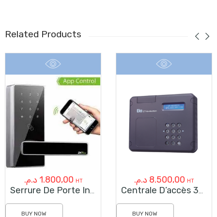
Related Products
د.م.
1.800,00
د.م.
8.500,00
HT
HT
Serrure De Porte Intelligente ZKTeco DL30DB
Centrale D’accès 30 Portes CT EVOLUTION
BUY NOW
BUY NOW