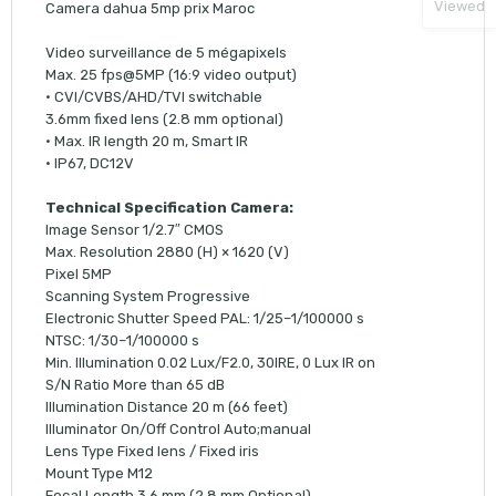
Viewed
Camera dahua 5mp prix Maroc
Video surveillance de 5 mégapixels
Max. 25 fps@5MP (16:9 video output)
· CVI/CVBS/AHD/TVI switchable
3.6mm fixed lens (2.8 mm optional)
· Max. IR length 20 m, Smart IR
· IP67, DC12V
Technical Specification Camera:
Image Sensor 1/2.7″ CMOS
Max. Resolution 2880 (H) × 1620 (V)
Pixel 5MP
Scanning System Progressive
Electronic Shutter Speed PAL: 1/25–1/100000 s
NTSC: 1/30–1/100000 s
Min. Illumination 0.02 Lux/F2.0, 30IRE, 0 Lux IR on
S/N Ratio More than 65 dB
Illumination Distance 20 m (66 feet)
Illuminator On/Off Control Auto;manual
Lens Type Fixed lens / Fixed iris
Mount Type M12
Focal Length 3.6 mm (2.8 mm Optional)